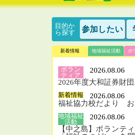
目的か
参加したい
ら
探す
新着情報
地域福祉活動
ボ
ボラン
2026.08.06
ティア
2026年度大和証券
新着情報
2026.08.06
福祉協力校だより お
地域福祉
2026.08.06
活動
【中之島】ボランテ