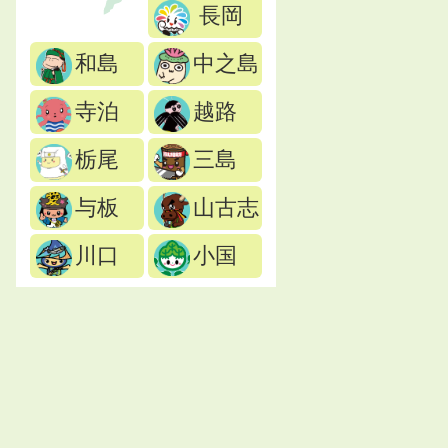
長岡
和島
中之島
寺泊
越路
栃尾
三島
与板
山古志
川口
小国