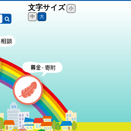
文字サイズ
小
中
大