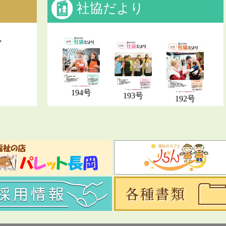
社協だより
バックナンバー
ア
）
194号
193号
192号
もっと見る