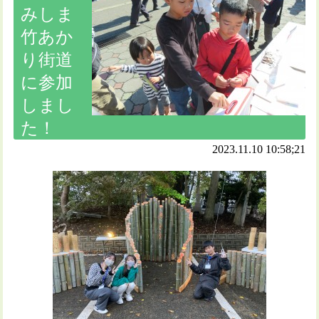
みしま
竹あか
り街道
に参加
しまし
た！
2023.11.10 10:58;21