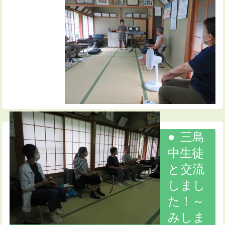
三島
中生徒
と交流
しまし
た！～
みしま