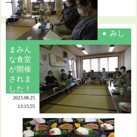
みし
まみん
な食堂
が開催
されま
した！
2023.08.25
13:15;55