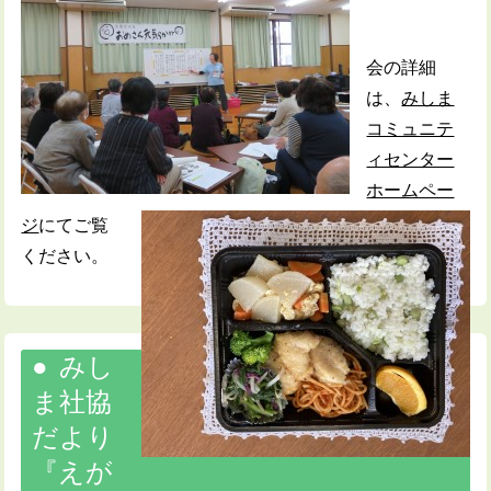
会の詳細
は、
みしま
コミュニテ
ィセンター
ホームペー
ジ
にてご覧
ください。
みし
ま社協
だより
『えが