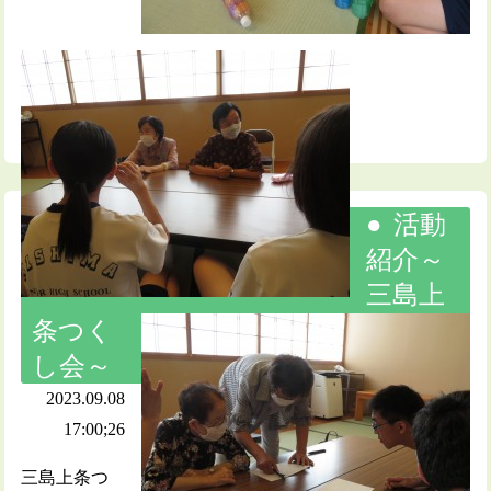
活動
紹介～
三島上
条つく
し会～
2023.09.08
17:00;26
三島上条つ