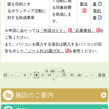
ア活動に係
援を目的とす
要項
書
る対象経費
るボランティア活動に
誓約
を助成しま
対する助成事業
書
す。
※申請にあたっては
「申請ガイド」
「応募要領」
を
ご覧ください。
また、パソコンを購入する場合は購入するパソコンの目
安を示した
「ノート
PC
の選び方」
を参照ください。
8 / 49
« 先
頭
«
...
6
7
8
9
10
...
20
30
40
...
»
最後
»
施設のご案内