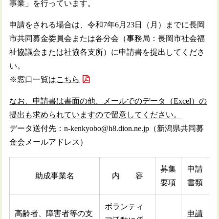
事業」を行っています。
申請をされる場合は、令和7年6月23日（月）までに長岡
市共同募金委員会または各分会（事務局：長岡市社会福
祉協議会または社協各支所）に申請書を提出してくださ
い。
※窓口一覧は
こちら
なお、申請書は書面の他、メールでのデータ（Excel）の
提出も求められていますので留意してください。
データ送付先：n-kenkyobo@h8.dion.ne.jp（新潟県共同募
金会メールアドレス）
募集
申請
助成事業名
内 容
要項
書類
ボランティ
高齢者、障害者等の支
申請