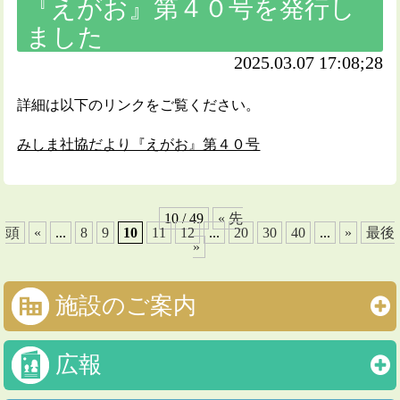
『えがお』第４０号を発行し
ました
2025.03.07 17:08;28
詳細は以下のリンクをご覧ください。
みしま社協だより『えがお』第４０号
10 / 49
« 先
頭
«
...
8
9
10
11
12
...
20
30
40
...
»
最後
»
施設のご案内
広報