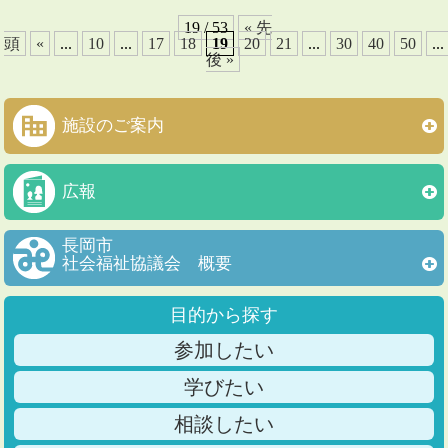
19 / 53
« 先
頭
«
...
10
...
17
18
19
20
21
...
30
40
50
...
後 »
施設のご案内
広報
長岡市
社会福祉協議会 概要
目的から探す
参加したい
学びたい
相談したい