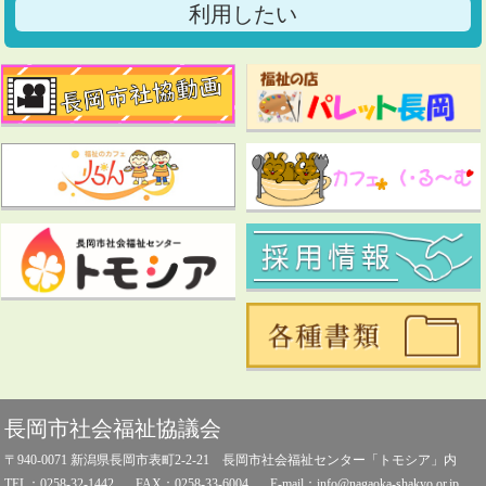
利用したい
長岡市社会福祉協議会
〒940-0071 新潟県長岡市表町2-2-21 長岡市社会福祉センター「トモシア」内
TEL：0258-32-1442
FAX：0258-33-6004
E-mail：info@nagaoka-shakyo.or.jp