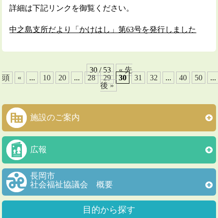
詳細は下記リンクを御覧ください。
中之島支所だより「かけはし」第63号を発行しました
30 / 53
« 先
頭
«
...
10
20
...
28
29
30
31
32
...
40
50
...
後 »
施設のご案内
広報
長岡市
社会福祉協議会 概要
目的から探す