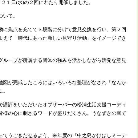
月２１日(水)の２回にわたり開催しました。
ついて。
動に焦点を充てて３段階に分けて意見交換を行い、第２回
まえて「時代にあった新しい見守り活動」をイメージでき
グループが所属する団体の強みを活かしながら活発な意見
地図が完成したころにはいろいろな整理がなされ「なんか
に。
で講評をいただいたオブザーバーの松浦生活支援コーディ
皆様の心に刺さるワードが盛りだくさん。うなずきの嵐で
ってうごきだせるよう、来年度の『中之島かけはしミーテ