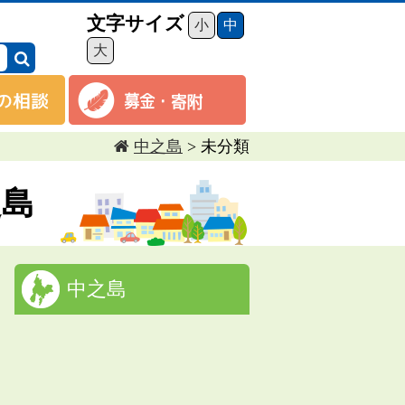
文字サイズ
小
中
大
中之島
>
未分類
之島
中之島