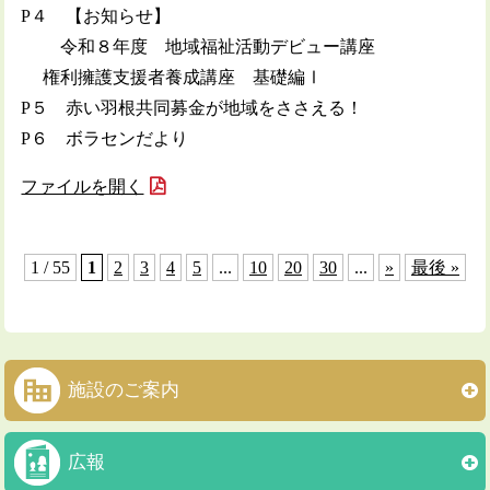
P４ 【お知らせ】
令和８年度 地域福祉活動デビュー講座
権利擁護支援者養成講座 基礎編Ⅰ
P５ 赤い羽根共同募金が地域をささえる！
P６ ボラセンだより
ファイルを開く
1 / 55
1
2
3
4
5
...
10
20
30
...
»
最後 »
施設のご案内
広報