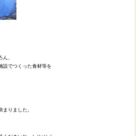
ろん、
施設でつくった食材等を
。
決まりました。