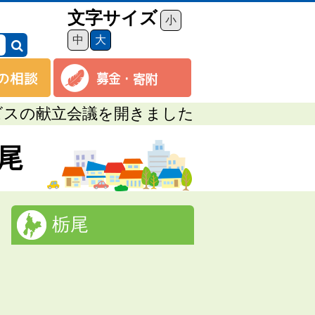
文字サイズ
小
中
大
ビスの献立会議を開きました
栃尾
栃尾