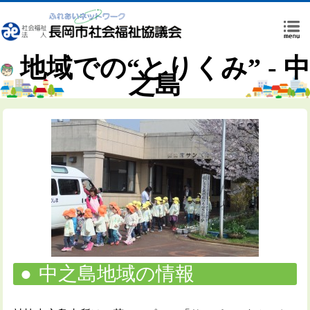
地域での“とりくみ” - 中
之島
中之島地域の情報