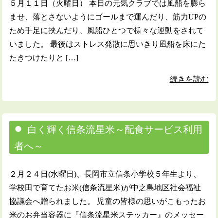
５月１１日（火曜日） 本日の元気クラブでは風船を膨ら
ませ、落とさないようにゴールまで運んだり、筋力UPの
ため手足に挟んだり、風船ひとつで様々な運動をされて
いました。 最後はストレス発散に思いきり風船を床にた
たきつけたりと […]
続きを読む
白く輝く信条流星米～配食サービス利用
者へ～
２月２４日(水曜日)、長岡市立信条小学校５年生より、
学校田で育てたお米(信条流星米)が中之島地区社会福祉
協議会へ贈られました。 児童の皆様の思いがこもったお
米のお弁当容器に『信条流星米ステッカー』のメッセー