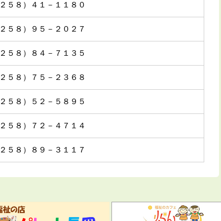
２５８）４１－１１８０
２５８）９５－２０２７
２５８）８４－７１３５
２５８）７５－２３６８
２５８）５２－５８９５
２５８）７２－４７１４
２５８）８９－３１１７