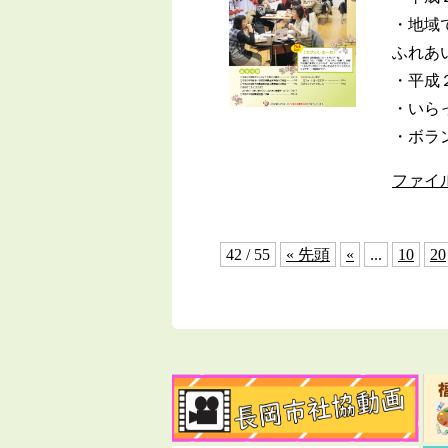
・地域
ふれあ
・平成
・いら
・ボラ
ファイ
42 / 55
« 先頭
«
...
10
20