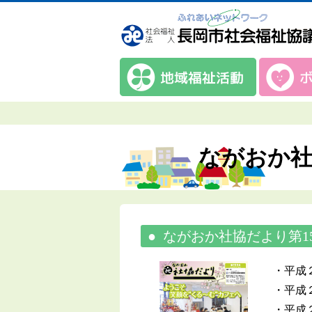
ながおか社
ながおか社協だより第15
・平成
・平成
・平成