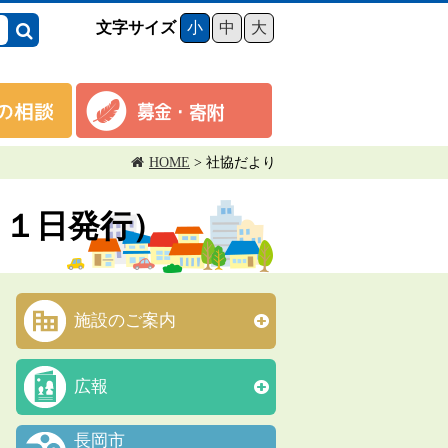
文字サイズ
小
中
大
HOME
>
社協だより
月１日発行）
施設のご案内
広報
長岡市