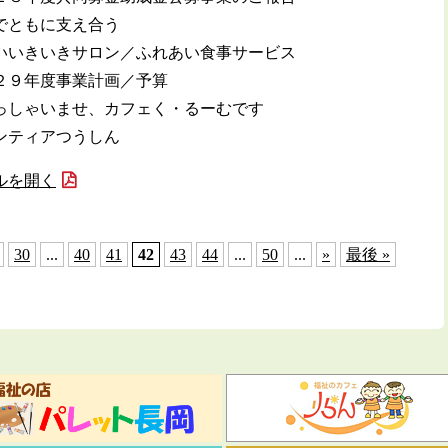
でともに支え合う
いいきいきサロン／ふれあい食事サービス
２９年度事業計画／予算
っしゃいませ、カフェく・るーむです
ンティアつうしん
ルを開く
30
...
40
41
42
43
44
...
50
...
»
最後 »