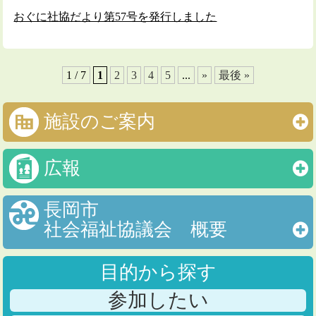
おぐに社協だより第57号を発行しました
1 / 7
1
2
3
4
5
...
»
最後 »
施設のご案内
広報
長岡市
社会福祉協議会 概要
目的から探す
参加したい