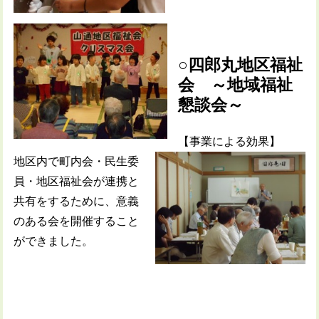
○四郎丸地区福祉
会 ～地域福祉
懇談会～
【事業による効果】
地区内で町内会・民生委
員・地区福祉会が連携と
共有をするために、意義
のある会を開催すること
ができました。