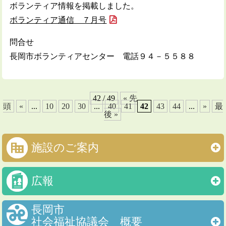
ボランティア情報を掲載しました。
ボランティア通信 ７月号
問合せ
長岡市ボランティアセンター 電話９４－５５８８
42 / 49
« 先
頭
«
...
10
20
30
...
40
41
42
43
44
...
»
最
後 »
施設のご案内
広報
長岡市
社会福祉協議会 概要