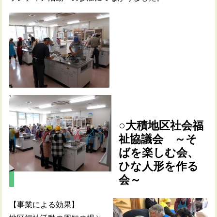
○大積地区社会福
祉協議会 ～そ
ばを楽しむ会、
ひな人形を作る
会～
【事業による効果】