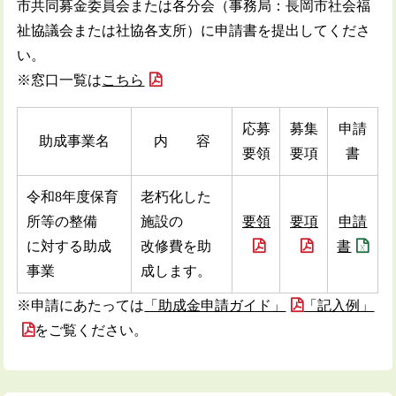
市共同募金委員会または各分会（事務局：長岡市社会福
祉協議会または社協各支所）に申請書を提出してくださ
い。
※窓口一覧は
こちら
応募
募集
申請
助成事業名
内 容
要領
要項
書
令和8年度保育
老朽化した
所等の整備
施設の
要領
要項
申請
に対する助成
改修費を助
書
事業
成します。
※申請にあたっては
「助成金申請ガイド」
「記入例」
をご覧ください。