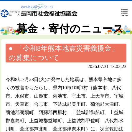
募金・寄付のニュース
「令和8年熊本地震災害義援金」
の募集について
2026.07.31 13:02;23
令和8年7月28日(火)に発生した地震は、熊本県各地に多
くの被害をもたらし、県内10市10町1村（熊本市、八代
市、水俣市、山鹿市、菊池市、宇土市、上天草市、宇城
市、天草市、合志市、下益城郡美里町、菊池郡大津町、
菊池郡菊陽町、阿蘇郡西原村、上益城郡御船町、上益城
郡嘉島町、上益城郡益城町、上益城郡甲佐町、八代郡氷
川町、葦北郡芦北町、葦北郡津奈木町）に、災害救助法