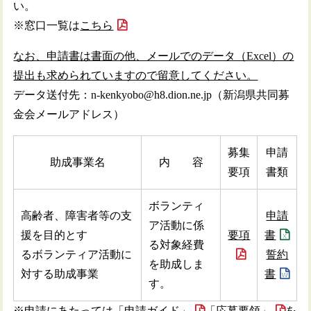
い。
※窓口一覧は
こちら
なお、申請書は書面の他、メールでのデータ（Excel）の
提出も求められていますので留意してください。
データ送付先：n-kenkyobo@h8.dion.ne.jp（新潟県共同募
金会メールアドレス）
募集
申請
助成事業名
内 容
要項
書類
ボランティ
高齢者、障害者等の支
申請
ア活動に係
援を目的とす
要項
書
る対象経費
るボランティア活動に
誓約
を助成しま
対する助成事業
書
す。
※申請にあたっては
「申請ガイド」
「応募要領」
を