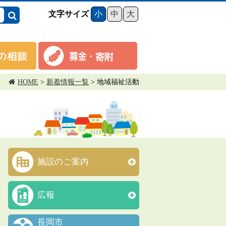
文字サイズ
小
中
大
HOME
>
新着情報一覧
>
地域福祉活動
施設のご案内
広報
長岡市