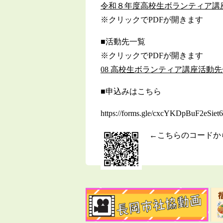
令和８年度高校生ボランティア講
※クリックでPDFが開きます
■活動先一覧
※クリックでPDFが開きます
08 高校生ボランティア講座活動
■申込みはこちら
https://forms.gle/cxcYKDpBuF2eSiet6
←こちらのコードか