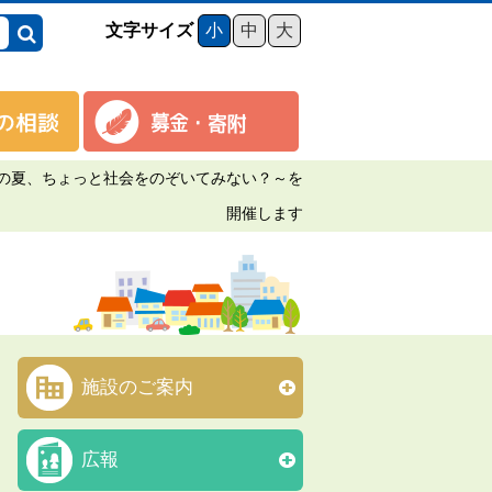
文字サイズ
小
中
大
の夏、ちょっと社会をのぞいてみない？～を
開催します
施設のご案内
広報