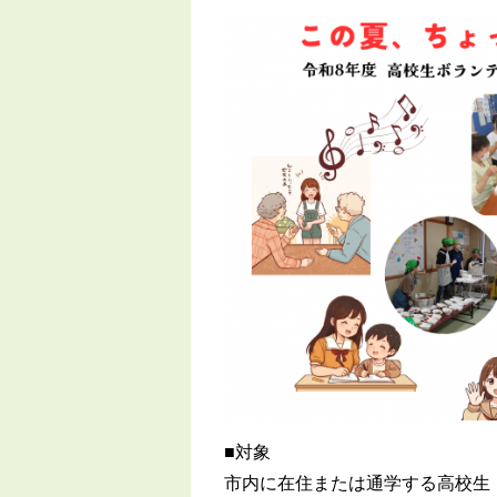
■対象
市内に在住または通学する高校生