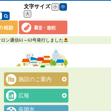
文字サイズ
小
中
大
サロン通信61～63号発行しました
施設のご案内
広報
長岡市