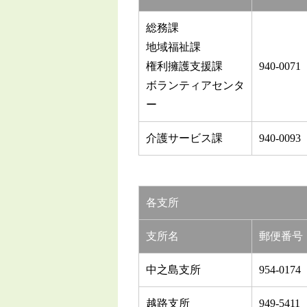
総務課
地域福祉課
権利擁護支援課
940-0071
ボランティアセンタ
ー
介護サービス課
940-0093
各支所
支所名
郵便番号
中之島支所
954-0174
越路支所
949-5411