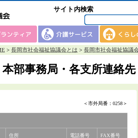
サイト内検索
ME
>
長岡市社会福祉協議会とは
>
長岡市社会福祉協議
本部事務局・各支所連絡先
＜市外局番：0258＞
住所
電話番号
FAX番号