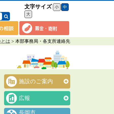
文字サイズ
小
中
大
会とは
>
本部事務局・各支所連絡先
施設のご案内
広報
長岡市