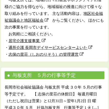
様のご協力を得ながら、地域福祉の推進に向けて様々な
取り組みを行っています。 主な活動内容は、
地区社会福
祉協議会と地区福祉会
からご覧ください。 ほかにも
次の事業を行っています。
お気軽にご相談ください。
・
居宅介護支援事業
・
通所介護 長岡市デイサービスセンターよいた
・
志保の里荘（しおのりそう）の管理運営
与板支所 ５月の行事等予定
長岡市社会福祉協議会 与板支所 平成 ３０年 ５月の行事
等予定です。 【 志保の里荘の休館日】 毎週月曜日
（ただし祝日は営業）と12月31日～翌年1月2日 日 曜
平成３０年 ５月 社協与板支所 行事等予定 1 火 […]