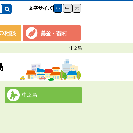
文字サイズ
小
中
大
中之島
島
中之島