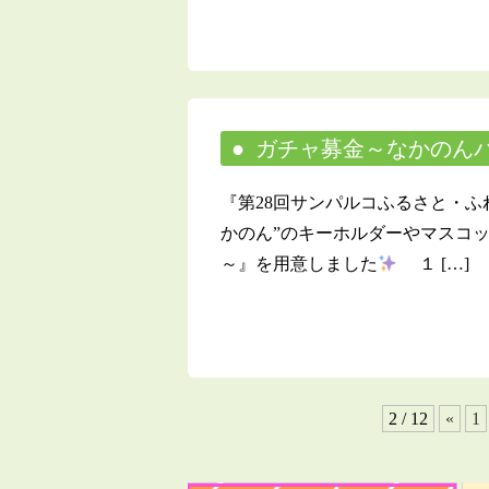
ガチャ募金～なかのん
『第28回サンパルコふるさと・ふ
かのん”のキーホルダーやマスコ
～』を用意しました
１ […]
2 / 12
«
1