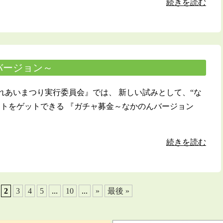
続きを読む
バージョン～
れあいまつり実行委員会』では、 新しい試みとして、“な
ットをゲットできる 『ガチャ募金～なかのんバージョン
続きを読む
2
3
4
5
...
10
...
»
最後 »