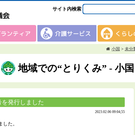
サイト内検索
小国
>
未分
地域での“とりくみ” - 小国
号を発行しました
2023.02.06 09:04;55
ました。