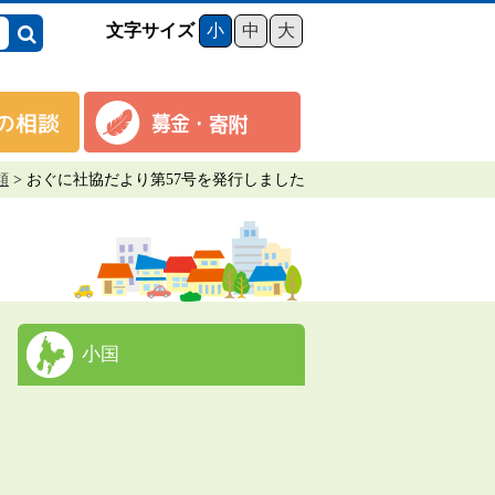
文字サイズ
小
中
大
類
>
おぐに社協だより第57号を発行しました
小国