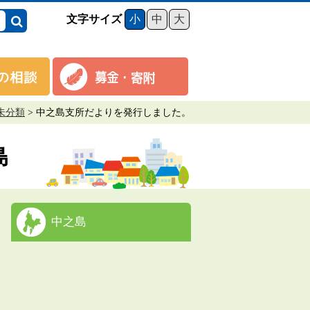
文字サイズ
小
中
大
未分類
>
中之島支所だよりを発行しました。
島
中之島