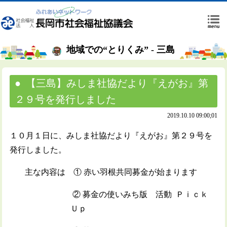
地域での“とりくみ” - 三島
【三島】みしま社協だより『えがお』第
２９号を発行しました
2019.10.10 09:00;01
１０月１日に、みしま社協だより『えがお』第２９号を
発行しました。
主な内容は ① 赤い羽根共同募金が始まります
② 募金の使いみち版 活動 Ｐｉｃｋ
Ｕｐ