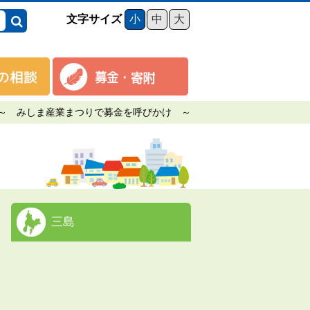
文字サイズ
小
中
大
まつりで募金を呼びかけ ～
三島