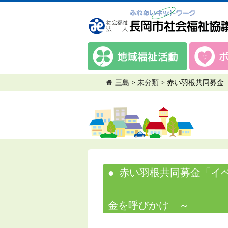
三島
>
未分類
>
赤い羽根共
赤い羽根共同募金
～ みし
金を呼びかけ ～