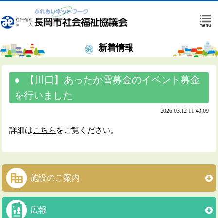
新着情報
【川口】あったか雪募金のイベント募金
を行いました
2026.03.12 11:43;09
詳細は
こちら
をご覧ください。
施設のご案内
広報